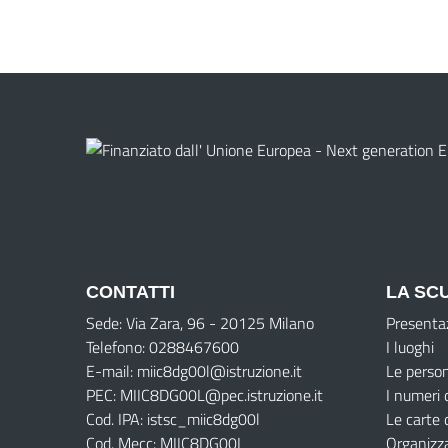
CONTATTI
LA SC
Sede: Via Zara, 96 - 20125 Milano
Presenta
Telefono: 0288467600
I luoghi
E-mail: miic8dg00l@istruzione.it
Le perso
PEC: MIIC8DG00L@pec.istruzione.it
I numeri 
Cod. IPA: istsc_miic8dg00l
Le carte 
Cod. Mecc: MIIC8DG00L
Organizz