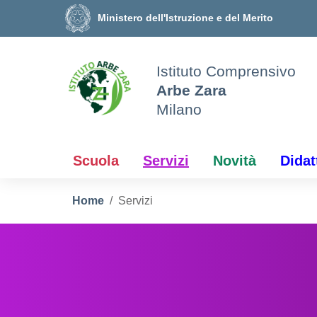
Vai ai contenuti
Vai al menu di navigazione
Vai al footer
Ministero dell'Istruzione e del Merito
Istituto Comprensivo
Arbe Zara
Milano
Scuola
Servizi
Novità
Didat
Home
Servizi