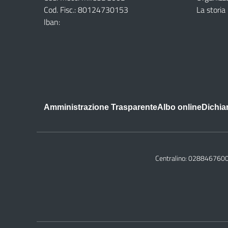
Cod. Fisc.: 80124730153
La storia
Iban:
Amministrazione Trasparente
Albo online
Dichiar
Centralino:
028846760