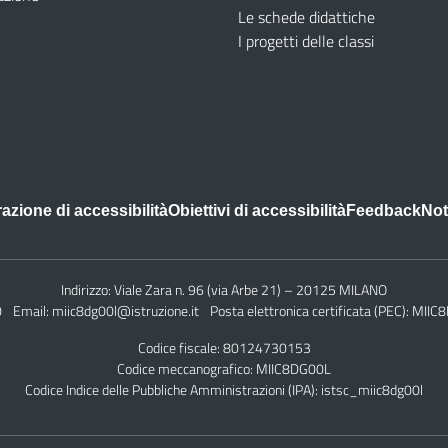
Le schede didattiche
I progetti delle classi
azione di accessibilità
Obiettivi di accessibilità
Feedback
Not
Indirizzo:
Viale Zara n. 96 (via Arbe 21) – 20125 MILANO
0
Email:
miic8dg00l@istruzione.it
Posta elettronica certificata (PEC):
MIIC8
Codice fiscale: 80124730153
Codice meccanografico:
MIIC8DG00L
Codice Indice delle Pubbliche Amministrazioni (IPA): istsc_miic8dg00l