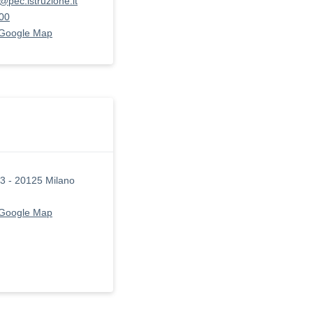
@pec.istruzione.it
00
 Google Map
i 3 - 20125 Milano
 Google Map