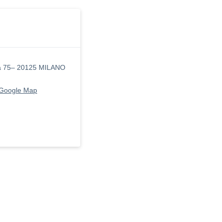
ca 75– 20125 MILANO
 Google Map