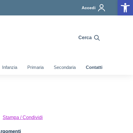
Op
Accedi
Cerca
Infanzia
Primaria
Secondaria
Contatti
Stampa / Condividi
rgomenti