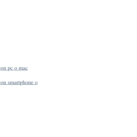
con pc o mac
 con smartphone o