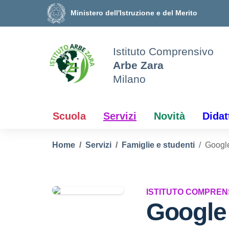
Vai ai contenuti
Vai al menu di navigazione
Vai al footer
Ministero dell'Istruzione e del Merito
Istituto Comprensivo
Arbe Zara
Milano
Scuola
Servizi
Novità
Didat
Home
Servizi
Famiglie e studenti
Googl
ISTITUTO COMPREN
Google