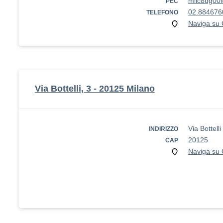
miic8dg00l
PEC
02.884676
TELEFONO
Naviga su
Via Bottelli, 3 - 20125 Milano
Via Bottell
INDIRIZZO
20125
CAP
Naviga su