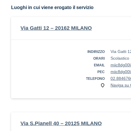
Luoghi in cui viene erogato il servizio
Via Gatti 12 – 20162 MILANO
Via Gatti 
INDIRIZZO
Scolastico
ORARI
miic8dg00l
EMAIL
miic8dg00l
PEC
02.884676
TELEFONO
Naviga su
Via S.Pianell 40 – 20125 MILANO