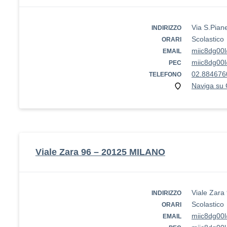
Via S.Pian
INDIRIZZO
Scolastico
ORARI
miic8dg00l
EMAIL
miic8dg00l
PEC
02.884676
TELEFONO
Naviga su
Viale Zara 96 – 20125 MILANO
Viale Zar
INDIRIZZO
Scolastico
ORARI
miic8dg00l
EMAIL