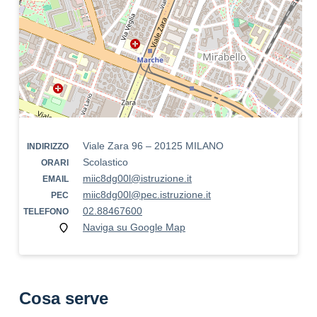
Viale Zara 96 – 20125 MILANO
INDIRIZZO
Scolastico
ORARI
miic8dg00l@istruzione.it
EMAIL
miic8dg00l@pec.istruzione.it
PEC
02.88467600
TELEFONO
Naviga su Google Map
Cosa serve