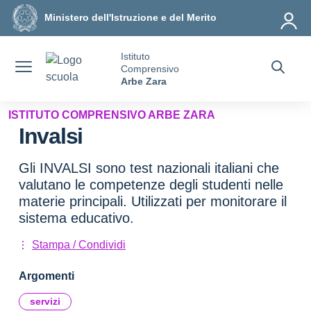
Vai ai contenuti
Vai al menu di navigazione
Vai al footer
Ministero dell'Istruzione e del Merito
Istituto
Comprensivo
Arbe Zara
ISTITUTO COMPRENSIVO ARBE ZARA
Invalsi
Gli INVALSI sono test nazionali italiani che
valutano le competenze degli studenti nelle
materie principali. Utilizzati per monitorare il
sistema educativo.
Stampa / Condividi
Argomenti
servizi