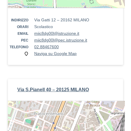
Via Gatti 12 – 20162 MILANO
INDIRIZZO
Scolastico
ORARI
miic8dg00l@istruzione.it
EMAIL
miic8dg00l@pec.istruzione.it
PEC
02.88467600
TELEFONO
Naviga su Google Map
Via S.Pianell 40 – 20125 MILANO