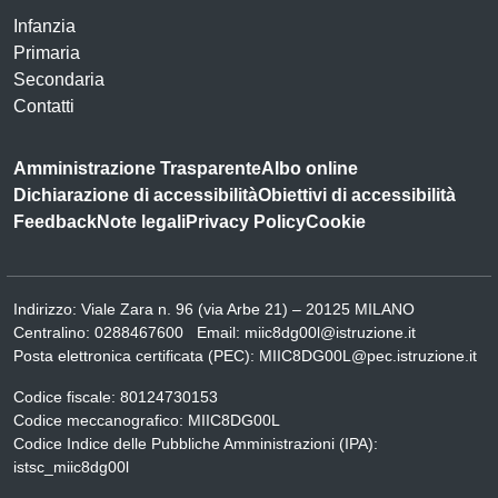
Infanzia
Primaria
Secondaria
Contatti
Amministrazione Trasparente
Albo online
Dichiarazione di accessibilità
Obiettivi di accessibilità
Feedback
Note legali
Privacy Policy
Cookie
Indirizzo:
Viale Zara n. 96 (via Arbe 21) – 20125 MILANO
Centralino:
0288467600
Email:
miic8dg00l@istruzione.it
Posta elettronica certificata (PEC):
MIIC8DG00L@pec.istruzione.it
Codice fiscale: 80124730153
Codice meccanografico:
MIIC8DG00L
Codice Indice delle Pubbliche Amministrazioni (IPA):
istsc_miic8dg00l