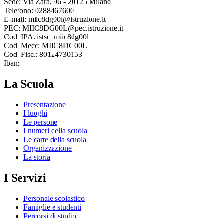
Sede: Via Zara, 96 - 20125 Milano
Telefono: 0288467600
E-mail: miic8dg00l@istruzione.it
PEC: MIIC8DG00L@pec.istruzione.it
Cod. IPA: istsc_miic8dg00l
Cod. Mecc: MIIC8DG00L
Cod. Fisc.: 80124730153
Iban:
La Scuola
Presentazione
I luoghi
Le persone
I numeri della scuola
Le carte della scuola
Organizzazione
La storia
I Servizi
Personale scolastico
Famiglie e studenti
Percorsi di studio