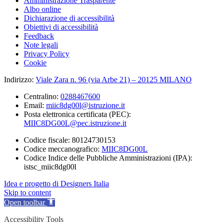
Amministrazione Trasparente
Albo online
Dichiarazione di accessibilità
Obiettivi di accessibilità
Feedback
Note legali
Privacy Policy
Cookie
Indirizzo:
Viale Zara n. 96 (via Arbe 21) – 20125 MILANO
Centralino:
0288467600
Email:
miic8dg00l@istruzione.it
Posta elettronica certificata (PEC):
MIIC8DG00L@pec.istruzione.it
Codice fiscale: 80124730153
Codice meccanografico:
MIIC8DG00L
Codice Indice delle Pubbliche Amministrazioni (IPA):
istsc_miic8dg00l
Idea e progetto di Designers Italia
Skip to content
Open toolbar
Accessibility Tools