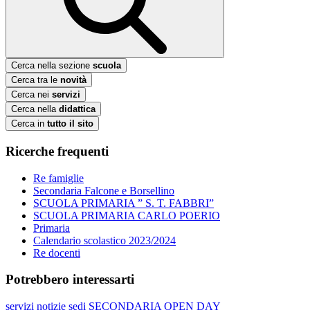
Cerca nella sezione
scuola
Cerca tra le
novità
Cerca nei
servizi
Cerca nella
didattica
Cerca in
tutto il sito
Ricerche frequenti
Re famiglie
Secondaria Falcone e Borsellino
SCUOLA PRIMARIA ” S. T. FABBRI”
SCUOLA PRIMARIA CARLO POERIO
Primaria
Calendario scolastico 2023/2024
Re docenti
Potrebbero interessarti
servizi
notizie
sedi
SECONDARIA
OPEN DAY