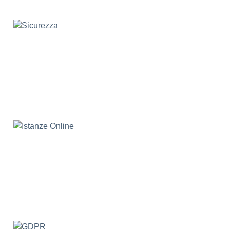
Istanze Online
GDPR
Bacheca sindacale