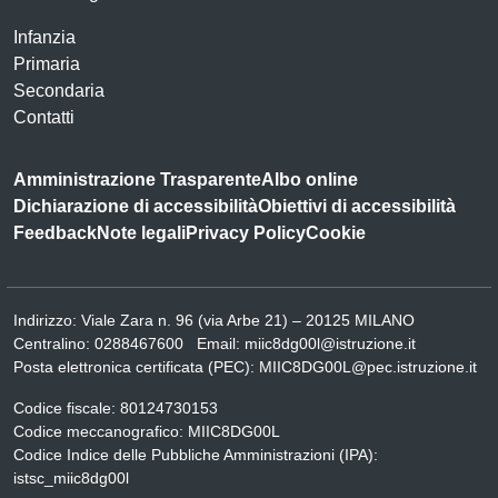
Infanzia
Primaria
Secondaria
Contatti
Amministrazione Trasparente
Albo online
Dichiarazione di accessibilità
Obiettivi di accessibilità
Feedback
Note legali
Privacy Policy
Cookie
Indirizzo:
Viale Zara n. 96 (via Arbe 21) – 20125 MILANO
Centralino:
0288467600
Email:
miic8dg00l@istruzione.it
Posta elettronica certificata (PEC):
MIIC8DG00L@pec.istruzione.it
Codice fiscale: 80124730153
Codice meccanografico:
MIIC8DG00L
Codice Indice delle Pubbliche Amministrazioni (IPA):
istsc_miic8dg00l