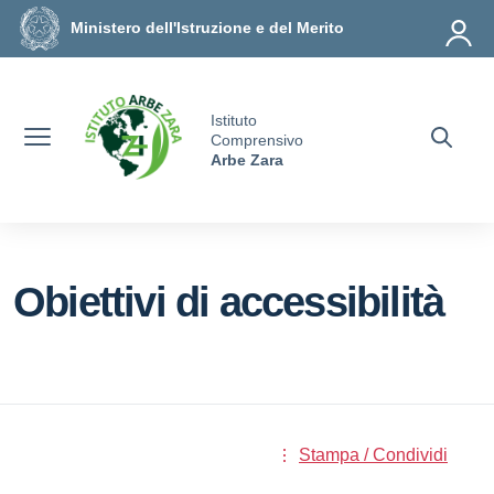
Vai ai contenuti
Vai al menu di navigazione
Vai al footer
Ministero dell'Istruzione e del Merito
Istituto
Comprensivo
Arbe Zara
Obiettivi di accessibilità
Stampa / Condividi