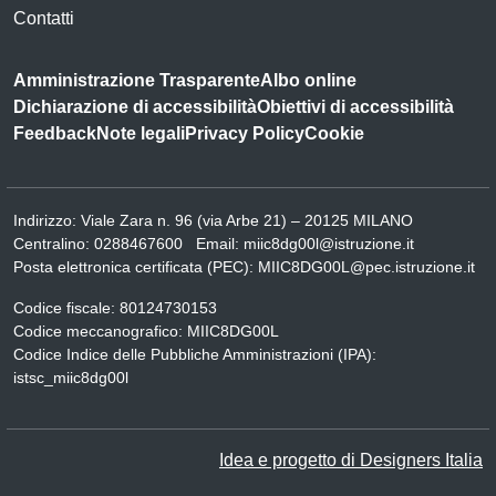
Contatti
Amministrazione Trasparente
Albo online
Dichiarazione di accessibilità
Obiettivi di accessibilità
Feedback
Note legali
Privacy Policy
Cookie
Indirizzo:
Viale Zara n. 96 (via Arbe 21) – 20125 MILANO
Centralino:
0288467600
Email:
miic8dg00l@istruzione.it
Posta elettronica certificata (PEC):
MIIC8DG00L@pec.istruzione.it
Codice fiscale: 80124730153
Codice meccanografico:
MIIC8DG00L
Codice Indice delle Pubbliche Amministrazioni (IPA):
istsc_miic8dg00l
Idea e progetto di Designers Italia