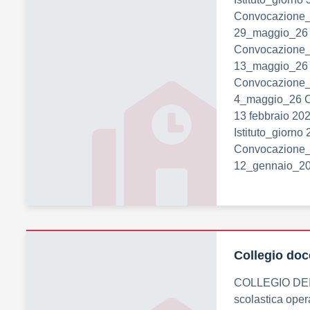
Convocazione_C
29_maggio_26
Convocazione_C
13_maggio_26
Convocazione_C
4_maggio_26 Co
13 febbraio 20
Istituto_giorn
Convocazione_c
12_gennaio_20
Collegio doce
COLLEGIO DEI 
scolastica oper