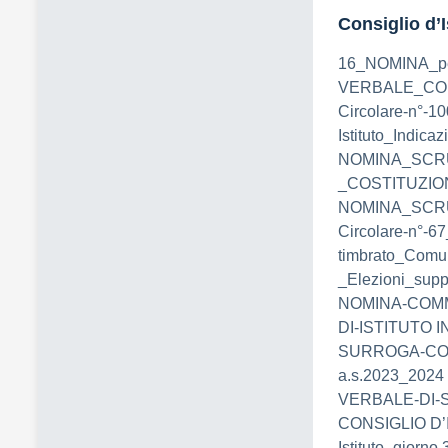
Consiglio d’I
16_NOMINA_pe
VERBALE_CO
Circolare-n°-10
Istituto_Indicaz
NOMINA_SCR
_COSTITUZIO
NOMINA_SCRU
Circolare-n°-67
timbrato_Comun
_Elezioni_sup
NOMINA-COMM
DI-ISTITUTO 
SURROGA-COM
a.s.2023_202
VERBALE-DI-
CONSIGLIO D’I
Istituto_giorn