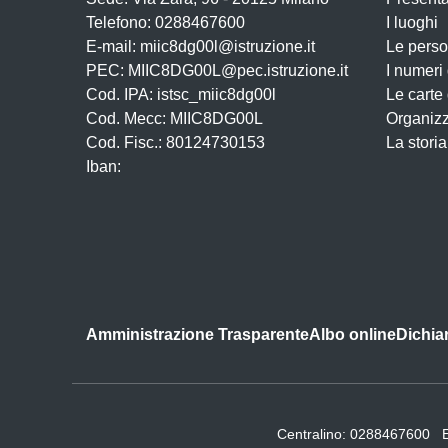
Telefono: 0288467600
I luoghi
E-mail: miic8dg00l@istruzione.it
Le pers
PEC: MIIC8DG00L@pec.istruzione.it
I numeri
Cod. IPA: istsc_miic8dg00l
Le carte
Cod. Mecc: MIIC8DG00L
Organiz
Cod. Fisc.: 80124730153
La storia
Iban:
Amministrazione Trasparente
Albo online
Dichiar
Centralino:
0288467600