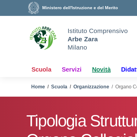
Vai ai contenuti
Vai al menu di navigazione
Vai al footer
Ministero dell'Istruzione e del Merito
Istituto Comprensivo
Arbe Zara
Milano
Scuola
Servizi
Novità
Didat
Home
Scuola
Organizzazione
Organo Co
Tipologia Struttu