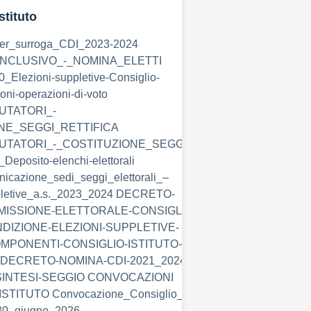
stituto
r_surroga_CDI_2023-2024
NCLUSIVO_-_NOMINA_ELETTI
0_Elezioni-suppletive-Consiglio-
ioni-operazioni-di-voto
UTATORI_-
NE_SEGGI_RETTIFICA
TATORI_-_COSTITUZIONE_SEGGI
_Deposito-elenchi-elettorali
icazione_sedi_seggi_elettorali_–
pletive_a.s._2023_2024 DECRETO-
ISSIONE-ELETTORALE-CONSIGLIO-
INDIZIONE-ELEZIONI-SUPPLETIVE-
PONENTI-CONSIGLIO-ISTITUTO-
4 DECRETO-NOMINA-CDI-2021_2024
SINTESI-SEGGIO CONVOCAZIONI
STITUTO Convocazione_Consiglio_d’
o 30_giugno_2026