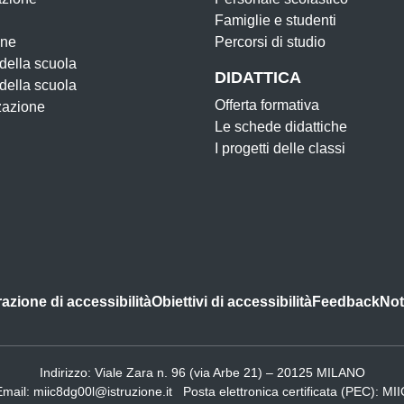
Famiglie e studenti
one
Percorsi di studio
 della scuola
DIDATTICA
 della scuola
Offerta formativa
zazione
Le schede didattiche
I progetti delle classi
azione di accessibilità
Obiettivi di accessibilità
Feedback
Not
Indirizzo:
Viale Zara n. 96 (via Arbe 21) – 20125 MILANO
Email:
miic8dg00l@istruzione.it
Posta elettronica certificata (PEC):
MII