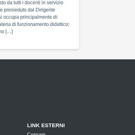
o da tutti i docenti in servizio
o e presieduto dal Dirigente
si occupa principalmente di:
ateria di funzionamento didattico;
ano […]
LINK ESTERNI
Comune