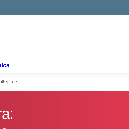
tica
llegiale
ra: