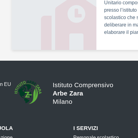
Unitario compost
presso l’istitut
scolastico che 
deliberare in m
elaborare il pi
Istituto Comprensivo
Arbe Zara
Milano
UOLA
I SERVIZI
azione
Personale scolastico