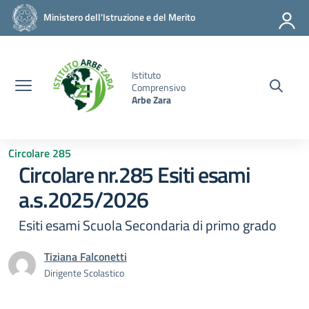
Vai ai contenuti
Vai al menu di navigazione
Vai al footer
Ministero dell'Istruzione e del Merito
Istituto
Comprensivo
Arbe Zara
Circolare 285
Circolare nr.285 Esiti esami
a.s.2025/2026
Esiti esami Scuola Secondaria di primo grado
Tiziana Falconetti
Dirigente Scolastico