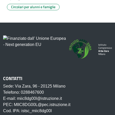
Circolari per alunni e famiglie
Istituto
Comprensivo
Arbe Zara
Milano
CONTATTI
Sede: Via Zara, 96 - 20125 Milano
Telefono: 0288467600
E-mail: miic8dg00l@istruzione.it
PEC: MIIC8DG00L@pec.istruzione.it
Cod. IPA: istsc_miic8dg00l