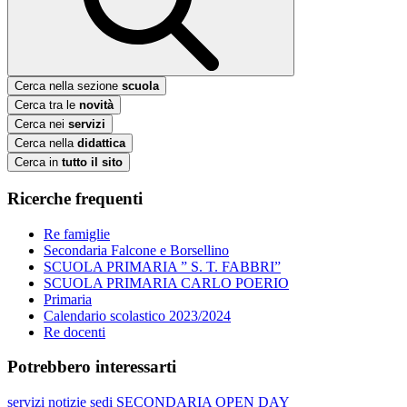
Cerca nella sezione
scuola
Cerca tra le
novità
Cerca nei
servizi
Cerca nella
didattica
Cerca in
tutto il sito
Ricerche frequenti
Re famiglie
Secondaria Falcone e Borsellino
SCUOLA PRIMARIA ” S. T. FABBRI”
SCUOLA PRIMARIA CARLO POERIO
Primaria
Calendario scolastico 2023/2024
Re docenti
Potrebbero interessarti
servizi
notizie
sedi
SECONDARIA
OPEN DAY