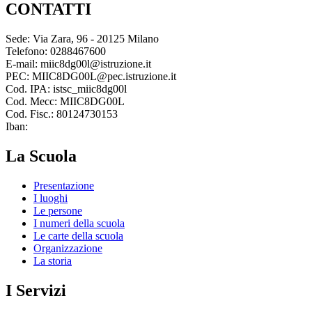
CONTATTI
Sede: Via Zara, 96 - 20125 Milano
Telefono: 0288467600
E-mail: miic8dg00l@istruzione.it
PEC: MIIC8DG00L@pec.istruzione.it
Cod. IPA: istsc_miic8dg00l
Cod. Mecc: MIIC8DG00L
Cod. Fisc.: 80124730153
Iban:
La Scuola
Presentazione
I luoghi
Le persone
I numeri della scuola
Le carte della scuola
Organizzazione
La storia
I Servizi