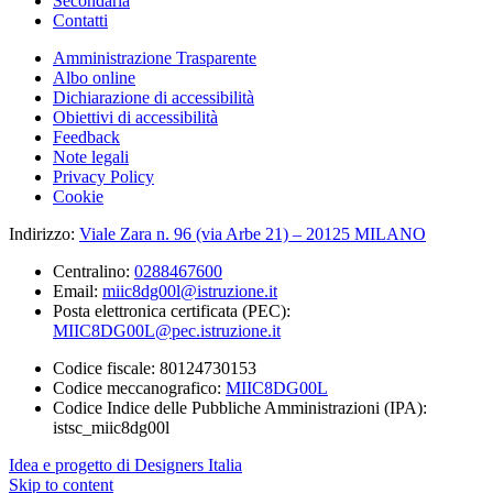
Secondaria
Contatti
Amministrazione Trasparente
Albo online
Dichiarazione di accessibilità
Obiettivi di accessibilità
Feedback
Note legali
Privacy Policy
Cookie
Indirizzo:
Viale Zara n. 96 (via Arbe 21) – 20125 MILANO
Centralino:
0288467600
Email:
miic8dg00l@istruzione.it
Posta elettronica certificata (PEC):
MIIC8DG00L@pec.istruzione.it
Codice fiscale: 80124730153
Codice meccanografico:
MIIC8DG00L
Codice Indice delle Pubbliche Amministrazioni (IPA):
istsc_miic8dg00l
Idea e progetto di Designers Italia
Skip to content