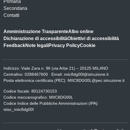
Primaria
Secondaria
Contatti
Amministrazione Trasparente
Albo online
Dichiarazione di accessibilità
Obiettivi di accessibilità
Feedback
Note legali
Privacy Policy
Cookie
Indirizzo:
Viale Zara n. 96 (via Arbe 21) – 20125 MILANO
Centralino:
0288467600
Email:
miic8dg00l@istruzione.it
Posta elettronica certificata (PEC):
MIIC8DG00L@pec.istruzione.it
Codice fiscale: 80124730153
Codice meccanografico:
MIIC8DG00L
Codice Indice delle Pubbliche Amministrazioni (IPA):
istsc_miic8dg00l