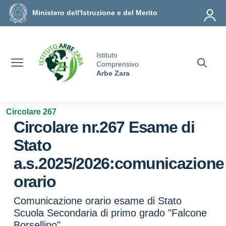
Vai ai contenuti
Vai al menu di navigazione
Vai al footer
Ministero dell'Istruzione e del Merito
Istituto
Comprensivo
Arbe Zara
Circolare 267
Circolare nr.267 Esame di
Stato
a.s.2025/2026:comunicazione
orario
Comunicazione orario esame di Stato
Scuola Secondaria di primo grado "Falcone
Borsellino"