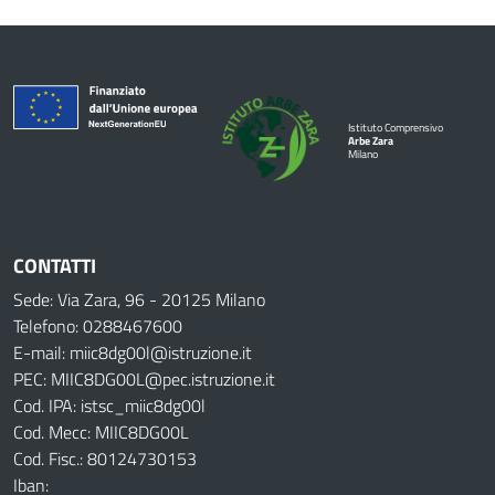
Istituto Comprensivo
Arbe Zara
Milano
CONTATTI
Sede: Via Zara, 96 - 20125 Milano
Telefono: 0288467600
E-mail: miic8dg00l@istruzione.it
PEC: MIIC8DG00L@pec.istruzione.it
Cod. IPA: istsc_miic8dg00l
Cod. Mecc: MIIC8DG00L
Cod. Fisc.: 80124730153
Iban: