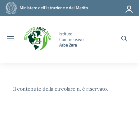
Vai ai contenuti
Vai al menu di navigazione
Vai al footer
Ministero dell'Istruzione e del Merito
Istituto
Comprensivo
Arbe Zara
Il contenuto della circolare n. è riservato.