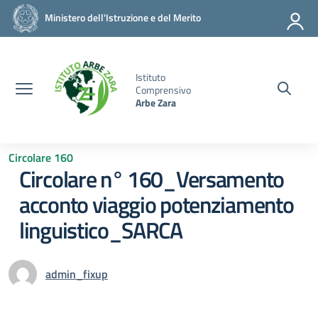
Vai ai contenuti
Vai al menu di navigazione
Vai al footer
Ministero dell'Istruzione e del Merito
Istituto
Comprensivo
Arbe Zara
Circolare 160
Circolare n° 160_Versamento
acconto viaggio potenziamento
linguistico_SARCA
admin_fixup