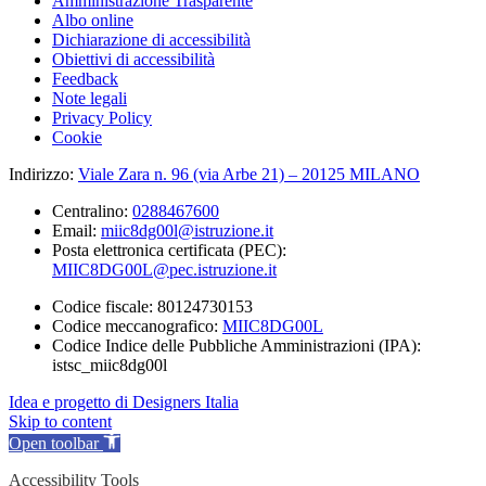
Amministrazione Trasparente
Albo online
Dichiarazione di accessibilità
Obiettivi di accessibilità
Feedback
Note legali
Privacy Policy
Cookie
Indirizzo:
Viale Zara n. 96 (via Arbe 21) – 20125 MILANO
Centralino:
0288467600
Email:
miic8dg00l@istruzione.it
Posta elettronica certificata (PEC):
MIIC8DG00L@pec.istruzione.it
Codice fiscale: 80124730153
Codice meccanografico:
MIIC8DG00L
Codice Indice delle Pubbliche Amministrazioni (IPA):
istsc_miic8dg00l
Idea e progetto di Designers Italia
Skip to content
Open toolbar
Accessibility Tools