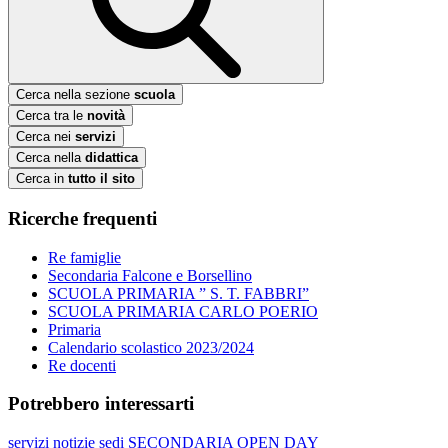
Cerca nella sezione
scuola
Cerca tra le
novità
Cerca nei
servizi
Cerca nella
didattica
Cerca in
tutto il sito
Ricerche frequenti
Re famiglie
Secondaria Falcone e Borsellino
SCUOLA PRIMARIA ” S. T. FABBRI”
SCUOLA PRIMARIA CARLO POERIO
Primaria
Calendario scolastico 2023/2024
Re docenti
Potrebbero interessarti
servizi
notizie
sedi
SECONDARIA
OPEN DAY