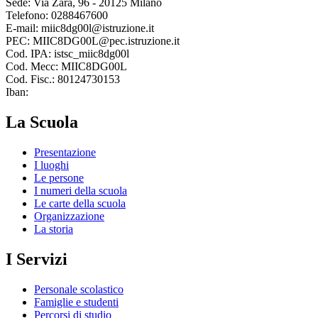
Sede: Via Zara, 96 - 20125 Milano
Telefono: 0288467600
E-mail: miic8dg00l@istruzione.it
PEC: MIIC8DG00L@pec.istruzione.it
Cod. IPA: istsc_miic8dg00l
Cod. Mecc: MIIC8DG00L
Cod. Fisc.: 80124730153
Iban:
La Scuola
Presentazione
I luoghi
Le persone
I numeri della scuola
Le carte della scuola
Organizzazione
La storia
I Servizi
Personale scolastico
Famiglie e studenti
Percorsi di studio