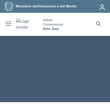
Vai ai contenuti
Vai al menu di navigazione
Vai al footer
Ministero dell'Istruzione e del Merito
Istituto
Comprensivo
Arbe Zara