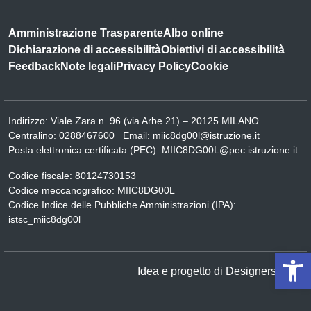
Amministrazione Trasparente
Albo online
Dichiarazione di accessibilità
Obiettivi di accessibilità
Feedback
Note legali
Privacy Policy
Cookie
Indirizzo:
Viale Zara n. 96 (via Arbe 21) – 20125 MILANO
Centralino:
0288467600
Email:
miic8dg00l@istruzione.it
Posta elettronica certificata (PEC):
MIIC8DG00L@pec.istruzione.it
Codice fiscale: 80124730153
Codice meccanografico:
MIIC8DG00L
Codice Indice delle Pubbliche Amministrazioni (IPA):
istsc_miic8dg00l
Op
Idea e progetto di Designers Italia