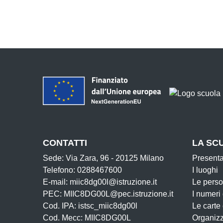
CONTATTI
LA SC
Sede: Via Zara, 96 - 20125 Milano
Present
Telefono: 0288467600
I luoghi
E-mail: miic8dg00l@istruzione.it
Le pers
PEC: MIIC8DG00L@pec.istruzione.it
I numeri
Cod. IPA: istsc_miic8dg00l
Le carte
Cod. Mecc: MIIC8DG00L
Organiz