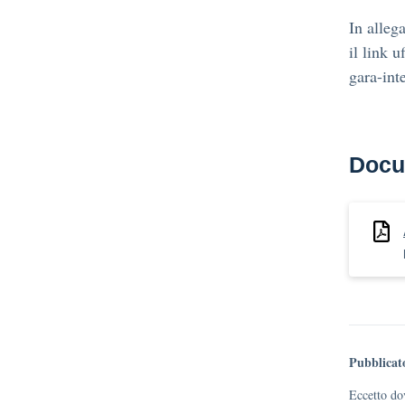
In alleg
il link 
gara-int
Docu
Pubblicat
Eccetto dov