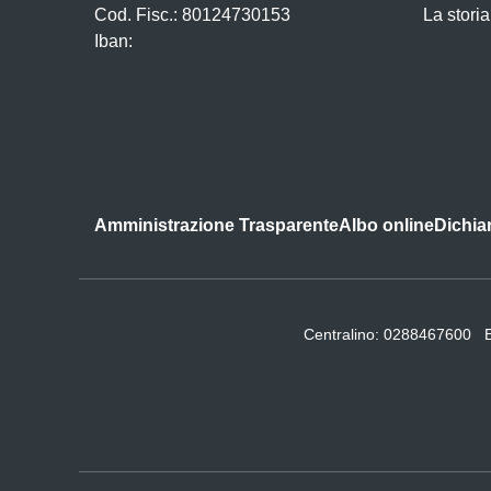
Cod. Fisc.: 80124730153
La storia
Iban:
Amministrazione Trasparente
Albo online
Dichiar
Centralino:
0288467600