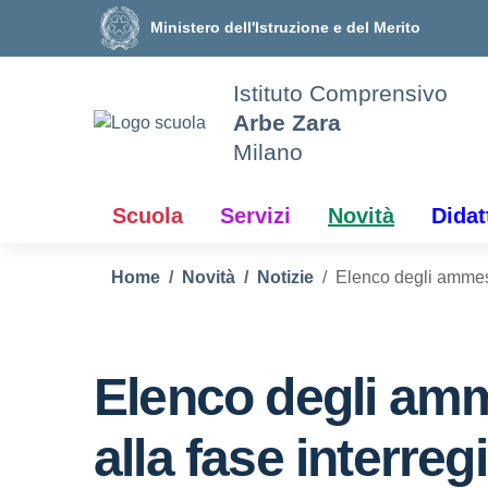
Vai ai contenuti
Vai al menu di navigazione
Vai al footer
Ministero dell'Istruzione e del Merito
Istituto Comprensivo
Arbe Zara
Milano
Scuola
Servizi
Novità
Didat
Home
Novità
Notizie
Elenco degli ammess
Elenco degli am
alla fase interreg