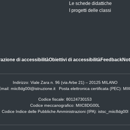
Le schede didattiche
I progetti delle classi
azione di accessibilità
Obiettivi di accessibilità
Feedback
Not
Indirizzo:
Viale Zara n. 96 (via Arbe 21) – 20125 MILANO
Email:
miic8dg00l@istruzione.it
Posta elettronica certificata (PEC):
MII
Codice fiscale: 80124730153
Codice meccanografico:
MIIC8DG00L
Codice Indice delle Pubbliche Amministrazioni (IPA): istsc_miic8dg00l