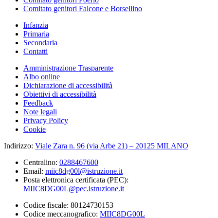
Comitato genitori Falcone e Borsellino
Infanzia
Primaria
Secondaria
Contatti
Amministrazione Trasparente
Albo online
Dichiarazione di accessibilità
Obiettivi di accessibilità
Feedback
Note legali
Privacy Policy
Cookie
Indirizzo:
Viale Zara n. 96 (via Arbe 21) – 20125 MILANO
Centralino:
0288467600
Email:
miic8dg00l@istruzione.it
Posta elettronica certificata (PEC):
MIIC8DG00L@pec.istruzione.it
Codice fiscale: 80124730153
Codice meccanografico:
MIIC8DG00L