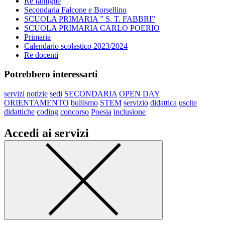
Re famiglie
Secondaria Falcone e Borsellino
SCUOLA PRIMARIA ” S. T. FABBRI”
SCUOLA PRIMARIA CARLO POERIO
Primaria
Calendario scolastico 2023/2024
Re docenti
Potrebbero interessarti
servizi
notizie
sedi
SECONDARIA
OPEN DAY
ORIENTAMENTO
bullismo
STEM
servizio
didattica
uscite
didattiche
coding
concorso
Poesia
inclusione
Accedi ai servizi