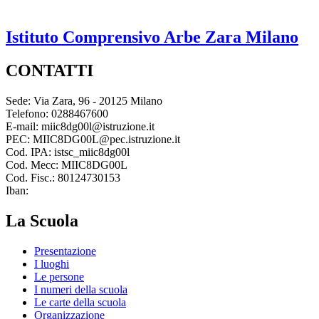
Istituto Comprensivo
Arbe Zara
Milano
CONTATTI
Sede: Via Zara, 96 - 20125 Milano
Telefono: 0288467600
E-mail: miic8dg00l@istruzione.it
PEC: MIIC8DG00L@pec.istruzione.it
Cod. IPA: istsc_miic8dg00l
Cod. Mecc: MIIC8DG00L
Cod. Fisc.: 80124730153
Iban:
La Scuola
Presentazione
I luoghi
Le persone
I numeri della scuola
Le carte della scuola
Organizzazione